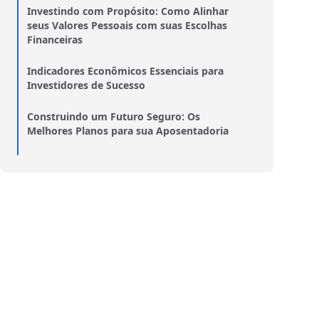
Investindo com Propósito: Como Alinhar
seus Valores Pessoais com suas Escolhas
Financeiras
Indicadores Econômicos Essenciais para
Investidores de Sucesso
Construindo um Futuro Seguro: Os
Melhores Planos para sua Aposentadoria
Empreendendo com Inteligência: Como os
Fundos de Ações Impulsionam Negócios
Seguros de Vida: Proteção Financeira para
Você e sua Família
Revolucione sua Vida Financeira: Passos
para uma Mudança Impactante
BDRs ou Ações Locais? Entenda as
Diferenças e Faça a Escolha Certa