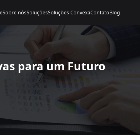
e
Sobre nós
Soluções
Soluções Convexa
Contato
Blog
ivas para um Futuro