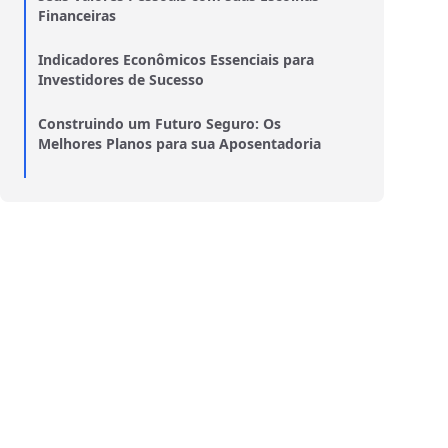
Financeiras
Indicadores Econômicos Essenciais para
Investidores de Sucesso
Construindo um Futuro Seguro: Os
Melhores Planos para sua Aposentadoria
Empreendendo com Inteligência: Como os
Fundos de Ações Impulsionam Negócios
Seguros de Vida: Proteção Financeira para
Você e sua Família
Revolucione sua Vida Financeira: Passos
para uma Mudança Impactante
BDRs ou Ações Locais? Entenda as
Diferenças e Faça a Escolha Certa
Minimalismo financeiro: como viver melhor