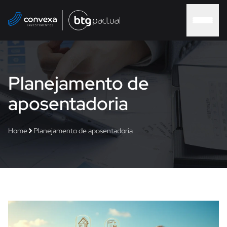
Home
Planejamento de
aposentadoria
Sobre nós
Home
Planejamento de aposentadoria
Soluções
Soluções Convexa
Contato
Blog