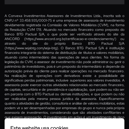
A Convexa Investimentos Assessores de Investimentos Ltda., inscrita sob o
CNPJ nº 33.458.935/0001-75 é uma empresa de assessoria de investimento
devidamente registrada na Comissão de Valores Mobiliários (CVM), na forma
da Resolução CVM 178. Atuando no mercado financeiro como preposto do
Banco BTG Pactual S/A, o que pode ser verificado através do site da
ANCORD
(https://www.ancord.org.br/certificacao-e-credenciamento/)
ou
através do site do próprio Banco BTG Pactual S/A
(https://www.sejabtg.com/seja-btg)
. O Banco BTG Pactual S/A é instituição
financeira integrante do sistema de distribuição de títulos e valores mobiliários,
atuando como intermediário das operações de seus clientes. Na forma da
legislação da CVM, o assessor de investimento não pode administrar ou gerir o
patrimônio de investidores, pois é um preposto do intermediário e depende da
autorização prévia do cliente para realizar operações no mercado financeiro.
Na realização de operações com derivativos existe a possibilidade de
significativas perdas patrimoniais, inclusive superiores aos valores investidos. A
assessoria pode exercer outras atividades relacionadas ao mercado financeiro,
de capitais, securitário e de previdência e capitalização, que podem ou não ser
em parceria com o BTG Pactual ou demais instituições, e que podem ou não
ser realizadas pela mesma pessoa jurídica da assessoria. Especificamente
quanto a atividades de gestão, consultoria e análise de valores mobiliários, estas
podem vir a ser desempenhadas por empresas do grupo e nunca pela própria
assessoria de investimentos, considerando que são atividades conflitantes e
que exigem segregação. O investimento em ações é um investimento de risco
e rentabilidade passada não é garantia de rentabilidade futura. Para
reclamações, favor contatar a Ouvidoria do Banco BTG Pactual S/A no
Este website usa cookies