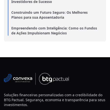
Investidores de Sucesso
Construindo um Futuro Seguro: Os Melhores
Planos para sua Aposentadoria
Empreendendo com Inteligência: Como os Fundos
de Ações Impulsionam Negócios
Seguros de Vida: Proteção Financeira para Você e
sua Família
Revolucione sua Vida Financeira: Passos para uma
Mudança Impactante
BDRs ou Ações Locais? Entenda as Diferenças e
Faça a Escolha Certa
Minimalismo financeiro: como viver melhor
Soluções financeiras personalizadas com a credibilidade do
gastando menos
BTG Pactual. Segurança, economia e transparência para seus
investimentos.
O Impacto das Políticas Econômicas nas Suas