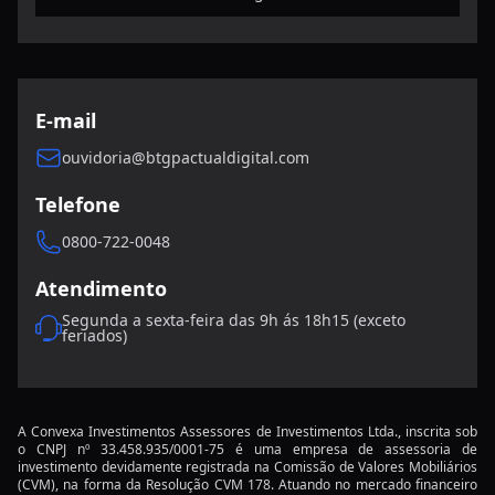
Para Investir Melhor
Como criar uma carteira diversificada para
enriquecer em 2026
Ouvidoria
E-mail
Expandindo Horizontes: Estratégias de
Investimentos Globais para Diversificar sua
ouvidoria@btgpactualdigital.com
Carteira
Telefone
LCIs e LCAs: Maximizando Ganhos com Segurança
em Renda Fixa
0800-722-0048
Atendimento
A atual condição das economias globais e os novos
investimentos
Segunda a sexta-feira das 9h ás 18h15 (exceto
feriados)
Oportunidades de investimento para 2026: o que
esperar?
O impacto da inteligência artificial nas big techs e o
A Convexa Investimentos Assessores de Investimentos Ltda., inscrita sob
o CNPJ nº 33.458.935/0001-75 é uma empresa de assessoria de
mercado
investimento devidamente registrada na Comissão de Valores Mobiliários
(CVM), na forma da Resolução CVM 178. Atuando no mercado financeiro