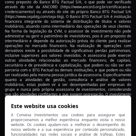
Por que o Pax Gold é a nova forma de investir em
como preposto do Banco BTG Pactual S/A, o que pode ser verificado
através do site da ANCORD
(https://www.ancord.org.br/certificacao-e-
ouro?
credenciamento/)
ou através do site do próprio Banco BTG Pactual S/A
(https://www.sejabtg.com/seja-btg)
. O Banco BTG Pactual S/A é instituição
ETFs setoriais e o impacto da IA nos investimentos
financeira integrante do sistema de distribuição de títulos e valores
mobiliários, atuando como intermediário das operações de seus clientes.
em 2026
Na forma da legislação da CVM, o assessor de investimento não pode
administrar ou gerir o patrimônio de investidores, pois é um preposto do
Como o Planejamento Sucessório Pode Assegurar o
intermediário e depende da autorização prévia do cliente para realizar
operações no mercado financeiro. Na realização de operações com
Futuro de seus Investimentos
derivativos existe a possibilidade de significativas perdas patrimoniais,
inclusive superiores aos valores investidos. A assessoria pode exercer
Como Utilizar Serviços Bancários para Alavancar
outras atividades relacionadas ao mercado financeiro, de capitais,
securitário e de previdência e capitalização, que podem ou não ser em
seu Negócio
parceria com o BTG Pactual ou demais instituições, e que podem ou não
ser realizadas pela mesma pessoa jurídica da assessoria. Especificamente
Como investir em renda fixa isenta de IR?
quanto a atividades de gestão, consultoria e análise de valores
mobiliários, estas podem vir a ser desempenhadas por empresas do
grupo e nunca pela própria assessoria de investimentos, considerando
As taxas do Tesouro RendA+ estão em liquidação…
que são atividades conflitantes e que exigem segregação. O investimento
e quase ninguém percebeu.
em ações é um investimento de risco e rentabilidade passada não é
garantia de rentabilidade futura. Para reclamações, favor contatar a
Este website usa cookies
Ouvidoria do Banco BTG Pactual S/A no telefone nº
0800-722- 0048
. Para
Segurança e Rentabilidade: Investindo em Títulos
acessar nossa lista de sócios clique aqui:
A Convexa Investimentos usa cookies para assegurar que
do Tesouro Nacional
https://www.sejabtg.com/escritorios
proporcionamos a melhor experiência enquanto visita o nosso
Conheça nossa lista de sócios
website. Os cookies ajudam-nos a melhorar o desempenho do
nosso website e a sua experiência por conteúdo personalizado,
Perfil de Investidor: Descubra o Seu e Saiba Como
funcionalidades nas redes sociais e análise de tráfego. Estes