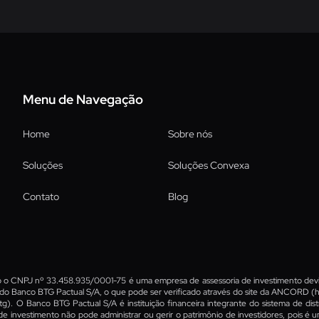
Menu de Navegação
Home
Sobre nós
Soluções
Soluções Convexa
Contato
Blog
sob o CNPJ nº 33.458.935/0001-75 é uma empresa de assessoria de investimento devi
do Banco BTG Pactual S/A, o que pode ser verificado através do site da ANCORD
(h
tg)
. O Banco BTG Pactual S/A é instituição financeira integrante do sistema de distr
de investimento não pode administrar ou gerir o patrimônio de investidores, pois é 