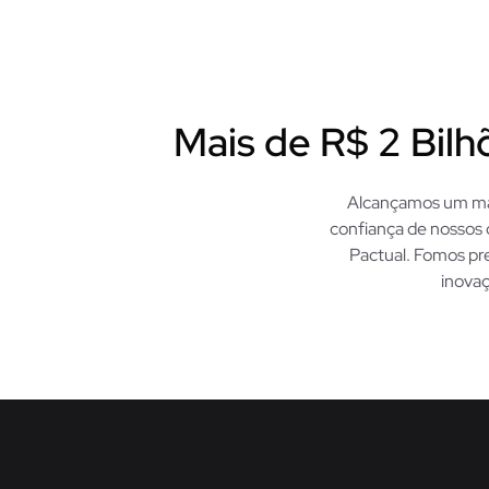
Mais de R$ 2 Bilh
Alcançamos um marc
confiança de nossos
Pactual. Fomos pre
inova