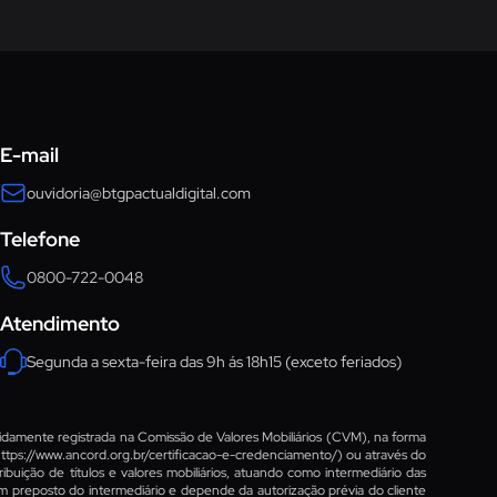
Ouvidoria
E-mail
ouvidoria@btgpactualdigital.com
Telefone
0800-722-0048
Atendimento
Segunda a sexta-feira das 9h ás 18h15 (exceto feriados)
damente registrada na Comissão de Valores Mobiliários (CVM), na forma
ttps://www.ancord.org.br/certificacao-e-credenciamento/)
ou através do
ibuição de títulos e valores mobiliários, atuando como intermediário das
um preposto do intermediário e depende da autorização prévia do cliente