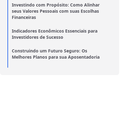
Investindo com Propósito: Como Alinhar
seus Valores Pessoais com suas Escolhas
Financeiras
Indicadores Econômicos Essenciais para
Investidores de Sucesso
Construindo um Futuro Seguro: Os
Melhores Planos para sua Aposentadoria
Empreendendo com Inteligência: Como os
Fundos de Ações Impulsionam Negócios
Seguros de Vida: Proteção Financeira para
Você e sua Família
Revolucione sua Vida Financeira: Passos
para uma Mudança Impactante
BDRs ou Ações Locais? Entenda as
Diferenças e Faça a Escolha Certa