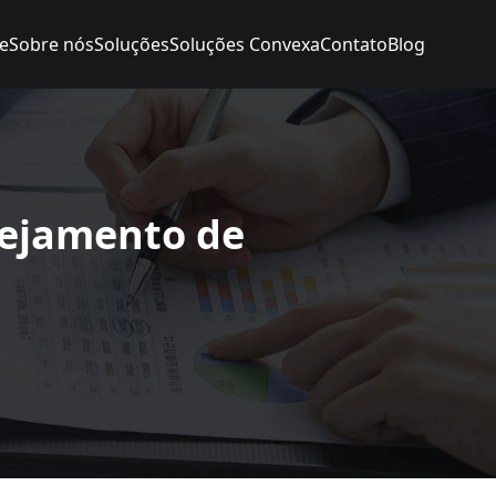
e
Sobre nós
Soluções
Soluções Convexa
Contato
Blog
nejamento de