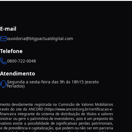
Minimalismo financeiro: como viver melhor
gastando menos
Ouvidoria
E-mail
O Impacto das Políticas Econômicas nas
Suas Finanças Pessoais
ouvidoria@btgpactualdigital.com
Fundamentos de Fundos de Investimentos:
Telefone
Guia Completo para Iniciantes
0800-722-0048
Regra dos 72: como calcular em quanto
Atendimento
tempo seu dinheiro dobra
Segunda a sexta-feira das 9h ás 18h15 (exceto
feriados)
As seis etapas para construir sua riqueza de
forma eficiente
imento devidamente registrada na Comissão de Valores Mobiliários
Guia Prático: Como Iniciar seus
através do site da ANCORD
(https://www.ancord.org.br/certificacao-e-
Investimentos em 2026
financeira integrante do sistema de distribuição de títulos e valores
istrar ou gerir o patrimônio de investidores, pois é um preposto do
ivos existe a possibilidade de significativas perdas patrimoniais,
Assessoria de investimentos no RJ: como
io e de previdência e capitalização, que podem ou não ser em parceria
escolher e benefícios