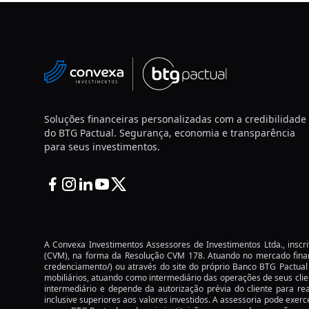
Soluções financeiras personalizadas com a credibilidade
do BTG Pactual. Segurança, economia e transparência
para seus investimentos.
Facebook
Instagram
Linkedin
Youtube
Twitter X
A Convexa Investimentos Assessores de Investimentos Ltda., insc
(CVM), na forma da Resolução CVM 178. Atuando no mercado finan
credenciamento/)
ou através do site do próprio Banco BTG Pactua
mobiliários, atuando como intermediário das operações de seus clie
intermediário e depende da autorização prévia do cliente para rea
inclusive superiores aos valores investidos. A assessoria pode exerc