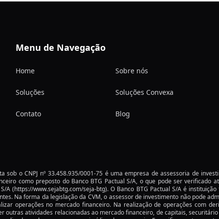
Menu de Navegação
Home
Sobre nós
Soluções
Soluções Convexa
Contato
Blog
rita sob o CNPJ nº 33.458.935/0001-75 é uma empresa de assessoria de invest
ceiro como preposto do Banco BTG Pactual S/A, o que pode ser verificado 
l S/A
(https://www.sejabtg.com/seja-btg)
. O Banco BTG Pactual S/A é instituição 
ntes. Na forma da legislação da CVM, o assessor de investimento não pode admin
lizar operações no mercado financeiro. Na realização de operações com derivat
er outras atividades relacionadas ao mercado financeiro, de capitais, securitár