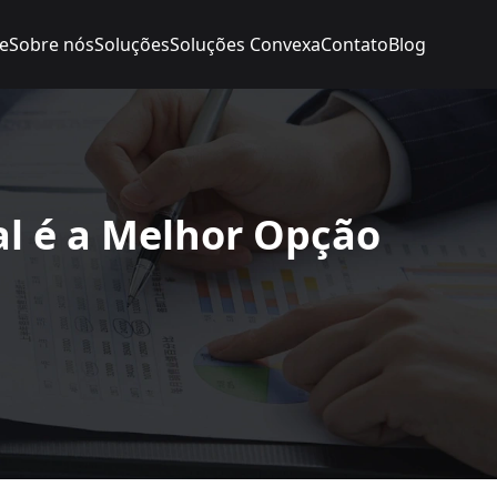
e
Sobre nós
Soluções
Soluções Convexa
Contato
Blog
l é a Melhor Opção