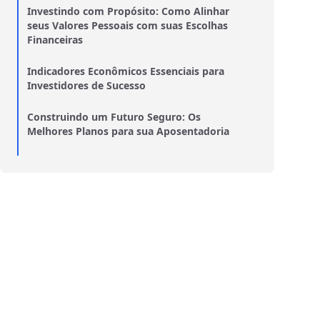
Investindo com Propósito: Como Alinhar
seus Valores Pessoais com suas Escolhas
Financeiras
Indicadores Econômicos Essenciais para
Investidores de Sucesso
Construindo um Futuro Seguro: Os
Melhores Planos para sua Aposentadoria
Empreendendo com Inteligência: Como os
Fundos de Ações Impulsionam Negócios
Seguros de Vida: Proteção Financeira para
Você e sua Família
Revolucione sua Vida Financeira: Passos
para uma Mudança Impactante
BDRs ou Ações Locais? Entenda as
Diferenças e Faça a Escolha Certa