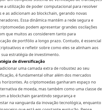
e a utilização de poder computacional para resolver
 e as adicionam ao blockchain, gerando novas
eradores. Essa dinâmica mantém a rede segura e
as criptomoedas podem apresentar grandes oscilações
om que muitos as considerem tanto para
cação de portfólio a longo prazo. Contudo, é essencial
iptoativos e refletir sobre como eles se alinham aos
à sua estratégia de investimento.
tégia de diversificação
dicionar uma camada extra de robustez ao seu
sificação, é fundamental olhar além dos mercados
vos horizontes. As criptomoedas ganharam espaço no
lternativa de moeda, mas também como uma classe de
Com a blockchain garantindo segurança e
 estar na vanguarda da inovação tecnológica, enquanto
financeiro que está em constante evolução. Pense