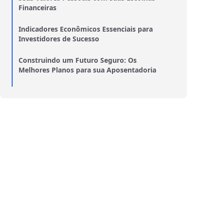
Financeiras
Indicadores Econômicos Essenciais para
Investidores de Sucesso
Construindo um Futuro Seguro: Os
Melhores Planos para sua Aposentadoria
Empreendendo com Inteligência: Como os
Fundos de Ações Impulsionam Negócios
Seguros de Vida: Proteção Financeira para
Você e sua Família
Revolucione sua Vida Financeira: Passos
para uma Mudança Impactante
BDRs ou Ações Locais? Entenda as
Diferenças e Faça a Escolha Certa
Minimalismo financeiro: como viver melhor