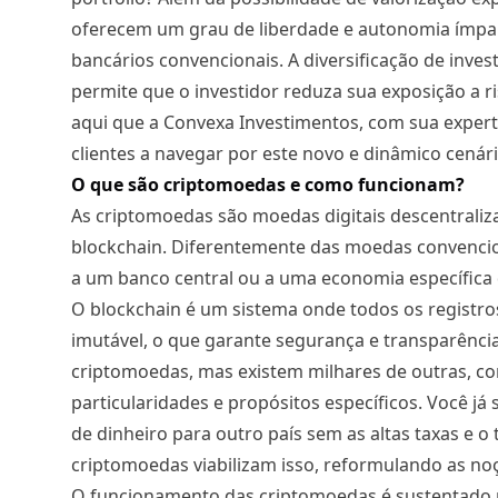
oferecem um grau de liberdade e autonomia ímpar
bancários convencionais. A diversificação de inves
permite que o investidor reduza sua exposição a r
aqui que a Convexa Investimentos, com sua experti
clientes a navegar por este novo e dinâmico cenári
O que são criptomoedas e como funcionam?
As criptomoedas são moedas digitais descentrali
blockchain. Diferentemente das moedas convenciona
a um banco central ou a uma economia específica 
O blockchain é um sistema onde todos os registro
imutável, o que garante segurança e transparência
criptomoedas, mas existem milhares de outras, co
particularidades e propósitos específicos. Você j
de dinheiro para outro país sem as altas taxas e 
criptomoedas viabilizam isso, reformulando as noç
O funcionamento das criptomoedas é sustentado p