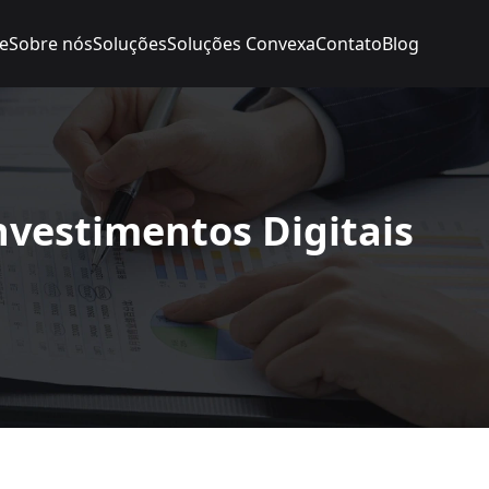
e
Sobre nós
Soluções
Soluções Convexa
Contato
Blog
nvestimentos Digitais