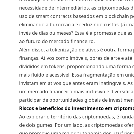
necessidade de intermediários, as criptomoedas d
uso de smart contracts baseados em blockchain p
eliminando a burocracia e reduzindo custos. Já im
invés de dias ou meses? Essa é a promessa que as
ao futuro do mercado financeiro.
Além disso, a tokenização de ativos é outra form
finanças. Ativos como imóveis, obras de arte e 
divididos em tokens, proporcionando uma forma d
mais fluido e acessível. Essa fragmentação em un
invistam em ativos que antes eram inatingíveis. 
um mercado financeiro mais inclusivo e diversific
participar de oportunidades globais de investimen
Riscos e benefícios do investimento em cripto
Ao explorar o território das criptomoedas, é fun
de dois gumes. Por um lado, as criptomoedas ofer
que promove uma maior autonomia dos usuários fren