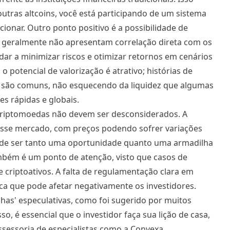
 outras altcoins, você está participando de um sistema
onar. Outro ponto positivo é a possibilidade de
as geralmente não apresentam correlação direta com os
dar a minimizar riscos e otimizar retornos em cenários
o potencial de valorização é atrativo; histórias de
os são comuns, não esquecendo da liquidez que algumas
s rápidas e globais.
 criptomoedas não devem ser desconsiderados. A
 desse mercado, com preços podendo sofrer variações
ode ser tanto uma oportunidade quanto uma armadilha
mbém é um ponto de atenção, visto que casos de
 criptoativos. A falta de regulamentação clara em
ica que pode afetar negativamente os investidores.
lhas' especulativas, como foi sugerido por muitos
so, é essencial que o investidor faça sua lição de casa,
sessoria de especialistas como a Convexa