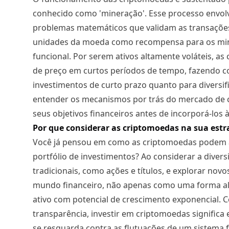
conhecido como 'mineração'. Esse processo envolv
problemas matemáticos que validam as transações
unidades da moeda como recompensa para os min
funcional. Por serem ativos altamente voláteis, 
de preço em curtos períodos de tempo, fazendo c
investimentos de curto prazo quanto para diversifi
entender os mecanismos por trás do mercado de cr
seus objetivos financeiros antes de incorporá-los 
Por que considerar as criptomoedas na sua estra
Você já pensou em como as criptomoedas podem a
portfólio de investimentos? Ao considerar a diver
tradicionais, como ações e títulos, e explorar no
mundo financeiro, não apenas como uma forma a
ativo com potencial de crescimento exponencial. 
transparência, investir em criptomoedas significa
se resguarda contra as flutuações de um sistema 