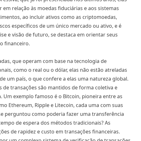
 em relação às moedas fiduciárias e aos sistemas
timentos, ao incluir ativos como as criptomoedas,
iscos específicos de um único mercado ou ativo, e é
se e visão de futuro, se destaca em orientar seus
o financeiro.
zadas, que operam com base na tecnologia de
is, como o real ou o dólar, elas não estão atreladas
de um país, o que confere a elas uma natureza global.
s de transações são mantidos de forma coletiva e
. Um exemplo famoso é o Bitcoin, pioneira entre as
mo Ethereum, Ripple e Litecoin, cada uma com suas
á se perguntou como poderia fazer uma transferência
o tempo de espera dos métodos tradicionais? As
ões de rapidez e custo em transações financeiras.
or um complexo sistema de verificação de transações