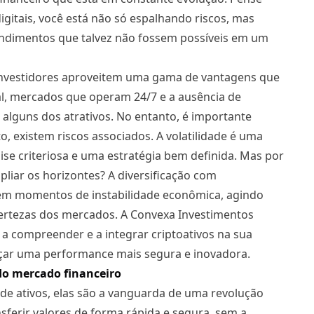
 digitais, você está não só espalhando riscos, mas
ndimentos que talvez não fossem possíveis em um
 investidores aproveitem uma gama de vantagens que
bal, mercados que operam 24/7 e a ausência de
 alguns dos atrativos. No entanto, é importante
 existem riscos associados. A volatilidade é uma
se criteriosa e uma estratégia bem definida. Mas por
liar os horizontes? A diversificação com
 em momentos de instabilidade econômica, agindo
certezas dos mercados. A Convexa Investimentos
 a compreender e a integrar criptoativos na sua
ançar uma performance mais segura e inovadora.
o mercado financeiro
e ativos, elas são a vanguarda de uma revolução
sferir valores de forma rápida e segura, sem a