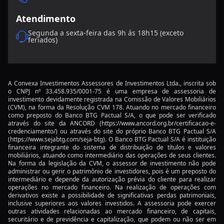
Atendimento
A atual condição das economias globais e os novos
investimentos
Segunda a sexta-feira das 9h ás 18h15 (exceto
feriados)
Oportunidades de investimento para 2026: o que
esperar?
O impacto da inteligência artificial nas big techs e o
A Convexa Investimentos Assessores de Investimentos Ltda., inscrita sob
o CNPJ nº 33.458.935/0001-75 é uma empresa de assessoria de
mercado
investimento devidamente registrada na Comissão de Valores Mobiliários
(CVM), na forma da Resolução CVM 178. Atuando no mercado financeiro
Por que o Pax Gold é a nova forma de investir em
como preposto do Banco BTG Pactual S/A, o que pode ser verificado
através do site da ANCORD
(https://www.ancord.org.br/certificacao-e-
ouro?
credenciamento/)
ou através do site do próprio Banco BTG Pactual S/A
(https://www.sejabtg.com/seja-btg)
. O Banco BTG Pactual S/A é instituição
ETFs setoriais e o impacto da IA nos investimentos
financeira integrante do sistema de distribuição de títulos e valores
mobiliários, atuando como intermediário das operações de seus clientes.
em 2026
Na forma da legislação da CVM, o assessor de investimento não pode
administrar ou gerir o patrimônio de investidores, pois é um preposto do
Como o Planejamento Sucessório Pode Assegurar o
intermediário e depende da autorização prévia do cliente para realizar
operações no mercado financeiro. Na realização de operações com
Futuro de seus Investimentos
derivativos existe a possibilidade de significativas perdas patrimoniais,
inclusive superiores aos valores investidos. A assessoria pode exercer
Como Utilizar Serviços Bancários para Alavancar
outras atividades relacionadas ao mercado financeiro, de capitais,
securitário e de previdência e capitalização, que podem ou não ser em
seu Negócio