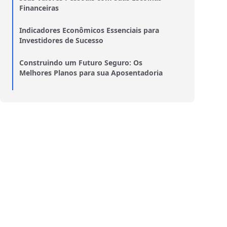
Financeiras
Indicadores Econômicos Essenciais para
Investidores de Sucesso
Construindo um Futuro Seguro: Os
Melhores Planos para sua Aposentadoria
Empreendendo com Inteligência: Como os
Fundos de Ações Impulsionam Negócios
Seguros de Vida: Proteção Financeira para
Você e sua Família
Revolucione sua Vida Financeira: Passos
para uma Mudança Impactante
BDRs ou Ações Locais? Entenda as
Diferenças e Faça a Escolha Certa
Minimalismo financeiro: como viver melhor