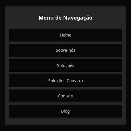
Completo para Iniciantes
Regra dos 72: como calcular em quanto tempo seu
Menu de Navegação
dinheiro dobra
As seis etapas para construir sua riqueza de forma
Home
eficiente
Sobre nós
Guia Prático: Como Iniciar seus Investimentos em
2026
Soluções
Assessoria de investimentos no RJ: como escolher e
benefícios
Soluções Convexa
Desvendando o Bitcoin: Investimentos e
Contato
Estratégias Futuras
Patrimônio em Crescimento: Como Usar Assessoria
Blog
Para Investir Melhor
Como criar uma carteira diversificada para