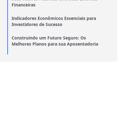
Financeiras
Indicadores Econômicos Essenciais para
Investidores de Sucesso
Construindo um Futuro Seguro: Os
Melhores Planos para sua Aposentadoria
Empreendendo com Inteligência: Como os
Fundos de Ações Impulsionam Negócios
Seguros de Vida: Proteção Financeira para
Você e sua Família
Revolucione sua Vida Financeira: Passos
para uma Mudança Impactante
BDRs ou Ações Locais? Entenda as
Diferenças e Faça a Escolha Certa
Minimalismo financeiro: como viver melhor