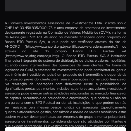
A Convexa Investimentos Assessores de Investimentos Ltda., inscrita sob o
CNPJ nº 33.458.935/0001-75 é uma empresa de assessoria de investimento
devidamente registrada na Comissão de Valores Mobiliários (CVM), na forma
da Resolução CVM 178. Atuando no mercado financeiro como preposto do
Banco BTG Pactual S/A, o que pode ser verificado através do site da
ANCORD
(https://www.ancord.org.br/certificacao-e-credenciamento/)
ou
através do site do próprio Banco BTG Pactual S/A
(https://www.sejabtg.com/seja-btg)
. O Banco BTG Pactual S/A é instituição
financeira integrante do sistema de distribuição de títulos e valores mobiliários,
atuando como intermediário das operações de seus clientes. Na forma da
legislação da CVM, o assessor de investimento não pode administrar ou gerir o
patrimônio de investidores, pois é um preposto do intermediário e depende da
autorização prévia do cliente para realizar operações no mercado financeiro.
Na realização de operações com derivativos existe a possibilidade de
significativas perdas patrimoniais, inclusive superiores aos valores investidos. A
assessoria pode exercer outras atividades relacionadas ao mercado financeiro,
de capitais, securitário e de previdência e capitalização, que podem ou não ser
em parceria com o BTG Pactual ou demais instituições, e que podem ou não
ser realizadas pela mesma pessoa jurídica da assessoria. Especificamente
quanto a atividades de gestão, consultoria e análise de valores mobiliários, estas
podem vir a ser desempenhadas por empresas do grupo e nunca pela própria
assessoria de investimentos, considerando que são atividades conflitantes e
que exigem segregação. O investimento em ações é um investimento de risco
e rentabilidade passada não é garantia de rentabilidade futura. Para