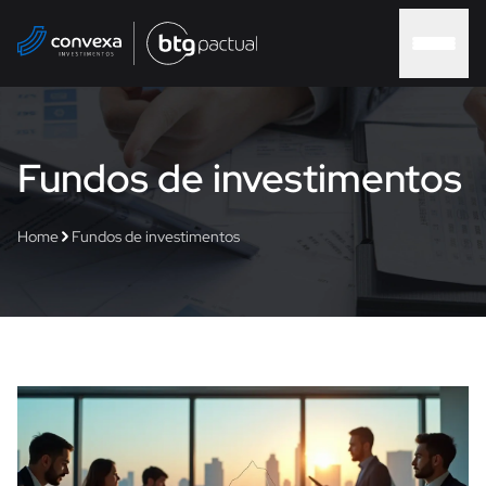
Home
Fundos de investimentos
Sobre nós
Home
Fundos de investimentos
Soluções
Soluções Convexa
Contato
Blog