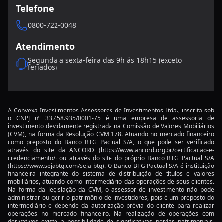
Telefone
LCIs e LCAs: Maximizando Ganhos com Segurança
em Renda Fixa
0800-722-0048
Atendimento
A atual condição das economias globais e os novos
investimentos
Segunda a sexta-feira das 9h ás 18h15 (exceto
feriados)
Oportunidades de investimento para 2026: o que
esperar?
O impacto da inteligência artificial nas big techs e o
A Convexa Investimentos Assessores de Investimentos Ltda., inscrita sob
o CNPJ nº 33.458.935/0001-75 é uma empresa de assessoria de
mercado
investimento devidamente registrada na Comissão de Valores Mobiliários
(CVM), na forma da Resolução CVM 178. Atuando no mercado financeiro
Por que o Pax Gold é a nova forma de investir em
como preposto do Banco BTG Pactual S/A, o que pode ser verificado
através do site da ANCORD
(https://www.ancord.org.br/certificacao-e-
ouro?
credenciamento/)
ou através do site do próprio Banco BTG Pactual S/A
(https://www.sejabtg.com/seja-btg)
. O Banco BTG Pactual S/A é instituição
ETFs setoriais e o impacto da IA nos investimentos
financeira integrante do sistema de distribuição de títulos e valores
mobiliários, atuando como intermediário das operações de seus clientes.
em 2026
Na forma da legislação da CVM, o assessor de investimento não pode
administrar ou gerir o patrimônio de investidores, pois é um preposto do
Como o Planejamento Sucessório Pode Assegurar o
intermediário e depende da autorização prévia do cliente para realizar
operações no mercado financeiro. Na realização de operações com
Futuro de seus Investimentos
derivativos existe a possibilidade de significativas perdas patrimoniais,